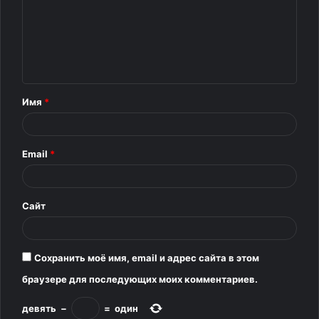
Источник
м
м
е
н
т
Имя
*
а
р
Email
*
и
й
*
Сайт
Сохранить моё имя, email и адрес сайта в этом
браузере для последующих моих комментариев.
девять
−
=
один