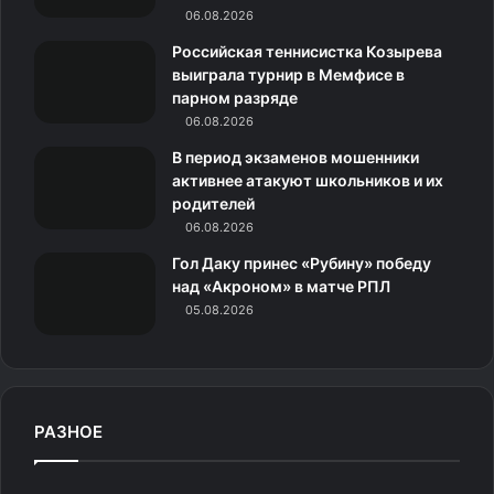
m
с
06.08.2026
н
Российская теннисистка Козырева
выиграла турнир в Мемфисе в
и
парном разряде
06.08.2026
к
В период экзаменов мошенники
и
активнее атакуют школьников и их
родителей
06.08.2026
Гол Даку принес «Рубину» победу
над «Акроном» в матче РПЛ
05.08.2026
РАЗНОЕ