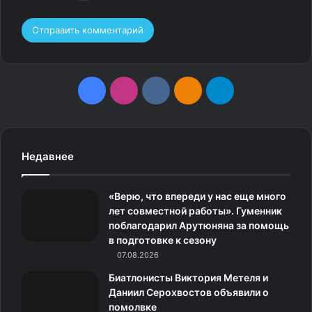
F
I
v
О
T
a
n
k
д
e
c
s
.
н
l
Недавнее
e
t
c
о
e
«Верю, что впереди у нас еще много
b
a
o
к
g
лет совместной работы». Гуменник
поблагодарил Арутюняна за помощь
o
g
m
л
r
в подготовке к сезону
o
07.08.2026
r
а
a
Биатлонисты Виктория Метеля и
k
a
с
m
Даниил Серохвостов объявили о
помолвке