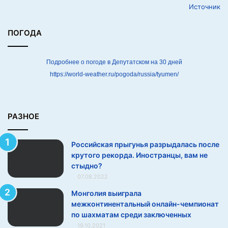
Источник
ы
д
а
ПОГОДА
л
а
с
Подробнее о погоде в Депутатском на 30 дней
ь
https://world-weather.ru/pogoda/russia/tyumen/
п
о
с
л
РАЗНОЕ
е
к
Российская прыгунья разрыдалась после
р
крутого рекорда. Иностранцы, вам не
у
стыдно?
т
07.08.2022
о
г
Монголия выиграла
о
межконтинентальный онлайн-чемпионат
р
по шахматам среди заключенных
е
19.10.2021