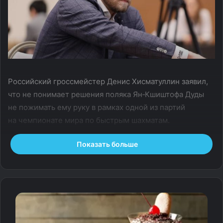
Российский гроссмейстер Денис Хисматуллин заявил,
что не понимает решения поляка Ян‑Кшиштофа Дуды
не пожимать ему руку в рамках одной из партий
на чемпионате мира по быстрым шахматам.
Показать больше
Дуда отказался пожать руку Хисматуллину перед
началом одной из партий на чемпионате мира
по быстрым шахматам в Самарканде, который прошел
с 26 по 30 декабря.
— В первые дни года я неожиданно проснулся
знаменитым. Всё дело в том, что сначала