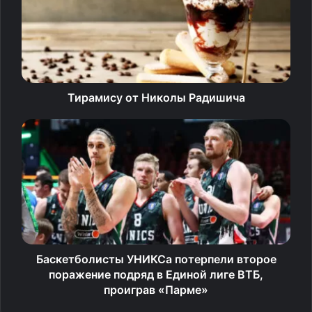
в англоязычный прессе, а затем и в нашей появилась
новость о том, что польский гроссмейстер Ян‑Кшиштоф
Дуда отказался подать мне руку в первом туре
чемпионата мира по рапиду в Самарканде. В западной
прессе этот поступок поляка вызвал шквал восхищений
Тирамису от Николы Радишича
и негодование поведением Магнуса Карлсена, который
в следующем туре пожал мне руку. Началось бурное
обсуждение в соцсетях, где стали вскрываться факты
того, что я совместно с Сергеем Карякиным
неоднократно посещал зону СВО с гуманитарными
миссиями. После этого самый популярный шахматный
сайт Chess.com прислал электронное письмо,
в котором уведомил меня, что отныне мне запрещается
участие в призовых турнирах и любая социальная
Баскетболисты УНИКСа потерпели второе
активность на их сайте.
поражение подряд в Единой лиге ВТБ,
проиграв «Парме»
Что касается моего мнения относительно решения