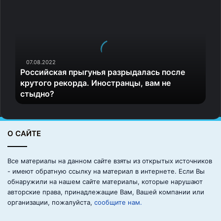
Р
о
с
с
и
й
с
07.08.2022
Российская прыгунья разрыдалась после
к
крутого рекорда. Иностранцы, вам не
а
стыдно?
я
п
р
ы
О САЙТЕ
г
у
н
Все материалы на данном сайте взяты из открытых источников
ь
- имеют обратную ссылку на материал в интернете. Если Вы
я
обнаружили на нашем сайте материалы, которые нарушают
р
авторские права, принадлежащие Вам, Вашей компании или
а
организации, пожалуйста,
сообщите нам.
з
р