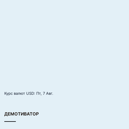
е
с
т
ы
д
н
о
?
Курс валют
USD
: Пт, 7 Авг.
ДЕМОТИВАТОР