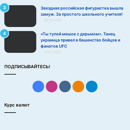
к
Звездная российская фигуристка вышла
о
замуж. За простого школьного учителя!
р
д
05.07.2026
а
.
«Ты тупой мешок с дерьмом». Танец
И
украинца привел в бешенство бойцов и
н
фанатов UFC
о
27.01.2023
с
т
ПОДПИСЫВАЙТЕСЬ!
р
а
н
Facebook
Instagram
vk.com
Одноклассники
Telegram
ц
ы
,
Курс валют
в
а
м
н