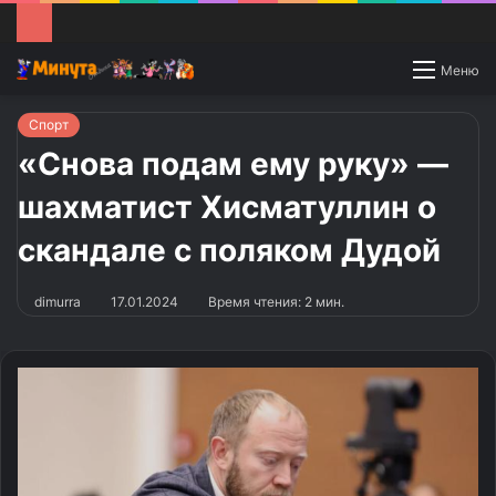
Switch
Меню
skin
Спорт
«Снова подам ему руку» —
шахматист Хисматуллин о
скандале с поляком Дудой
dimurra
17.01.2024
Время чтения: 2 мин.