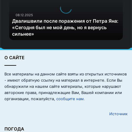
и
ш
в
08.12.2025
Двалишвили после поражения от Петра Яна:
и
«Сегодня был не мой день, но я вернусь
л
сильнее»
и
п
о
с
О САЙТЕ
л
е
п
Все материалы на данном сайте взяты из открытых источников
о
- имеют обратную ссылку на материал в интернете. Если Вы
р
обнаружили на нашем сайте материалы, которые нарушают
а
авторские права, принадлежащие Вам, Вашей компании или
ж
организации, пожалуйста,
сообщите нам.
е
н
Источник
и
я
о
ПОГОДА