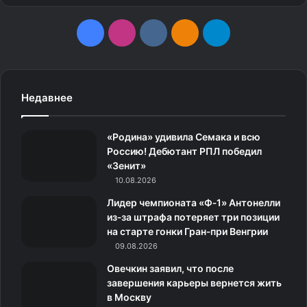
F
I
v
О
T
a
n
k
д
e
c
s
.
н
l
Недавнее
e
t
c
о
e
«Родина» удивила Семака и всю
b
a
o
к
g
Россию! Дебютант РПЛ победил
«Зенит»
o
g
m
л
r
10.08.2026
o
r
а
a
Лидер чемпионата «Ф‑1» Антонелли
из‑за штрафа потеряет три позиции
k
a
с
m
на старте гонки Гран‑при Венгрии
09.08.2026
m
с
Овечкин заявил, что после
н
завершения карьеры вернется жить
в Москву
и