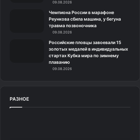
09.08.2026
к
Чемпиона России в марафоне
Реункова сбила машина, у бегуна
и
травма позвоночника
09.08.2026
Российские пловцы завоевали 15
золотых медалей в индивидуальных
стартах Кубка мира по зимнему
плаванию
09.08.2026
РАЗНОЕ
Д
в
а
л