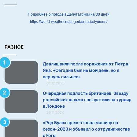
т
П
е
Подробнее о погоде в Депутатском на 30 дней
т
https://world-weather.ru/pogoda/russia/tyumen/
р
а
Я
н
РАЗНОЕ
а
:
Двалишвили после поражения от Петра
«
Яна: «Сегодня был не мой день, но я
С
вернусь сильнее»
е
08.12.2025
г
о
Очередная подлость британцев. Звезду
д
российских шахмат не пустили на турнир
н
в Лондоне
я
25.11.2024
б
«Ред Булл» презентовал машину на
ы
сезон-2023 и объявил о сотрудничестве
л
с Ford
н