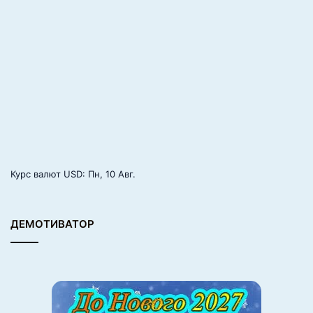
л
ь
н
е
е
»
Курс валют
USD
: Пн, 10 Авг.
ДЕМОТИВАТОР