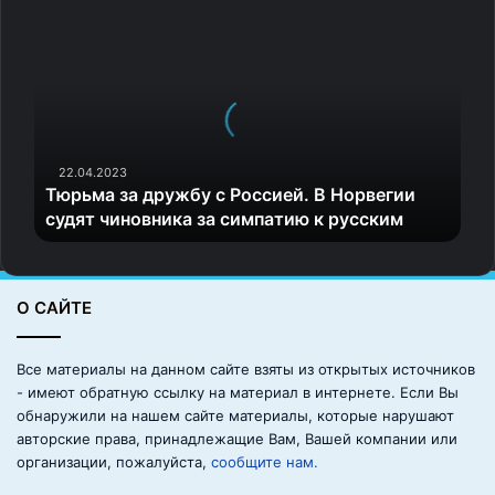
Т
ю
р
ь
м
а
з
а
22.04.2023
Тюрьма за дружбу с Россией. В Норвегии
д
судят чиновника за симпатию к русским
р
у
ж
б
О САЙТЕ
у
с
Р
Все материалы на данном сайте взяты из открытых источников
о
- имеют обратную ссылку на материал в интернете. Если Вы
с
обнаружили на нашем сайте материалы, которые нарушают
с
авторские права, принадлежащие Вам, Вашей компании или
и
организации, пожалуйста,
сообщите нам.
е