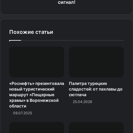
сигнал!
подходит к турникету, оборудованному камерой
распознавания лиц. Камера автоматически считывает
биометрические данные, сопоставляет их с
информацией, которая хранится в ЕБС, и в случае
Похожие статьи
успешной идентификации система открывает проход.
Источник
«Роснефть» презентовала
Палитра турецких
новый туристический
сладостей: от пахлавы до
маршрут «Пещерные
сютлача
храмы» в Воронежской
25.04.2026
области
09.07.2025