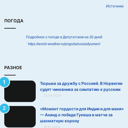
й
Источник
.
В
Н
ПОГОДА
о
р
в
Подробнее о погоде в Депутатском на 30 дней
е
https://world-weather.ru/pogoda/russia/tyumen/
г
и
и
с
РАЗНОЕ
у
д
Тюрьма за дружбу с Россией. В Норвегии
я
судят чиновника за симпатию к русским
т
22.04.2023
ч
и
н
«Момент гордости для Индии и для меня»
о
— Ананд о победе Гукеша в матче за
в
шахматную корону
н
16.12.2024