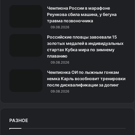
m
с
Чемпиона России в марафоне
н
Реункова сбила машина, у бегуна
травма позвоночника
и
09.08.2026
к
Российские пловцы завоевали 15
золотых медалей в индивидуальных
и
стартах Кубка мира по зимнему
плаванию
09.08.2026
Чемпионка ОИ по лыжным гонкам
немка Карль возобновит тренировки
после дисквалификации за допинг
09.08.2026
РАЗНОЕ