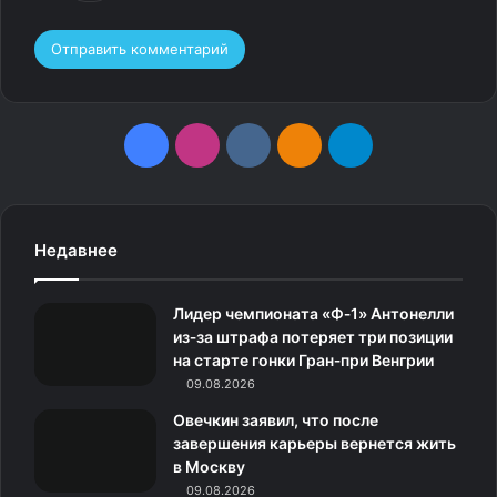
F
I
v
О
T
a
n
k
д
e
c
s
.
н
l
Недавнее
e
t
c
о
e
Лидер чемпионата «Ф‑1» Антонелли
b
a
o
к
g
из‑за штрафа потеряет три позиции
на старте гонки Гран‑при Венгрии
o
g
m
л
r
09.08.2026
o
r
а
a
Овечкин заявил, что после
завершения карьеры вернется жить
k
a
с
m
в Москву
09.08.2026