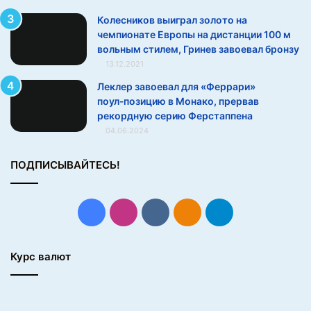
и
Колесников выиграл золото на
к
чемпионате Европы на дистанции 100 м
а
вольным стилем, Гринев завоевал бронзу
з
13.12.2021
а
с
Леклер завоевал для «Феррари»
и
поул‑позицию в Монако, прервав
м
рекордную серию Ферстаппена
п
04.06.2024
а
т
ПОДПИСЫВАЙТЕСЬ!
и
ю
к
Facebook
Instagram
vk.com
Одноклассники
Telegram
р
у
с
Курс валют
с
к
и
м