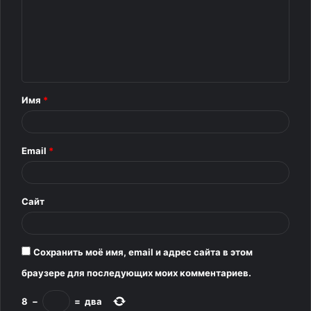
м
м
е
н
т
Имя
*
а
р
Email
*
и
й
*
Сайт
Сохранить моё имя, email и адрес сайта в этом
браузере для последующих моих комментариев.
8
−
=
два