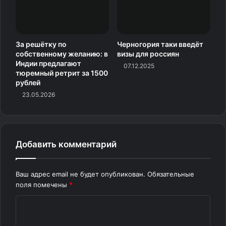
За решётку по
Черногория таки введёт
собственному желанию: в
визы для россиян
Индии предлагают
07.12.2025
тюремный ретрит за 1500
рублей
23.05.2026
Добавить комментарий
Ваш адрес email не будет опубликован.
Обязательные
поля помечены
*
К
о