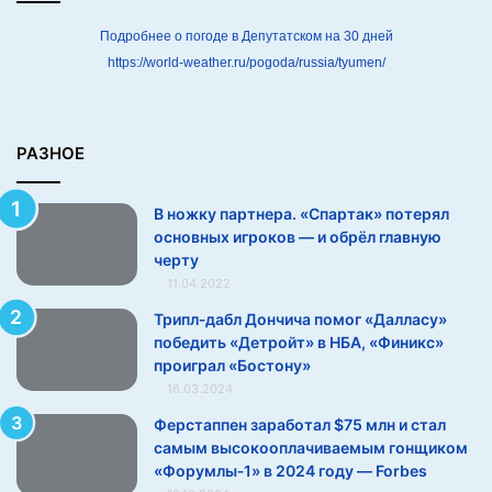
т
е
Подробнее о погоде в Депутатском на 30 дней
р
https://world-weather.ru/pogoda/russia/tyumen/
я
л
о
с
РАЗНОЕ
н
о
В ножку партнера. «Спартак» потерял
в
основных игроков — и обрёл главную
н
черту
ы
11.04.2022
х
и
Трипл‑дабл Дончича помог «Далласу»
г
победить «Детройт» в НБА, «Финикс»
р
проиграл «Бостону»
о
16.03.2024
к
Ферстаппен заработал $75 млн и стал
о
самым высокооплачиваемым гонщиком
в
«Форумлы‑1» в 2024 году — Forbes
—