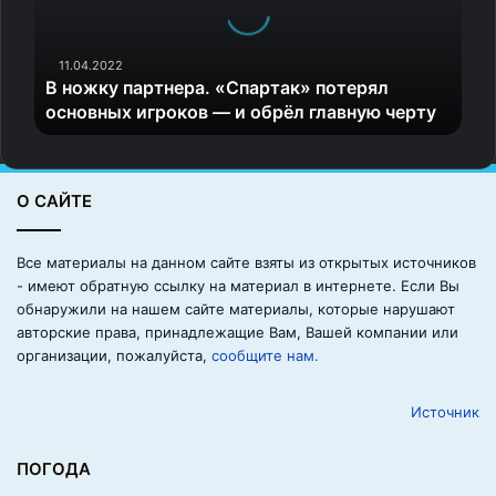
у
п
а
11.04.2022
В ножку партнера. «Спартак» потерял
р
основных игроков — и обрёл главную черту
т
н
е
р
О САЙТЕ
а
.
«
Все материалы на данном сайте взяты из открытых источников
С
- имеют обратную ссылку на материал в интернете. Если Вы
п
обнаружили на нашем сайте материалы, которые нарушают
а
авторские права, принадлежащие Вам, Вашей компании или
р
организации, пожалуйста,
сообщите нам.
т
а
Источник
к
»
п
ПОГОДА
о