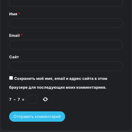
н
т
Имя
*
а
р
Email
*
и
й
*
Сайт
Сохранить моё имя, email и адрес сайта в этом
браузере для последующих моих комментариев.
7
−
7
=