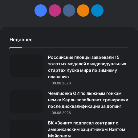
F
I
v
О
T
a
n
k
д
e
c
s
.
н
l
Недавнее
e
t
c
о
e
Российские пловцы завоевали 15
b
a
o
к
g
золотых медалей в индивидуальных
стартах Кубка мира по зимнему
o
g
m
л
r
плаванию
o
09.08.2026
r
а
a
Чемпионка ОИ по лыжным гонкам
k
a
с
m
немка Карль возобновит тренировки
после дисквалификации за допинг
m
с
09.08.2026
н
БК «Зенит» подписал контракт с
американским защитником Нэйтом
и
Мэйсоном