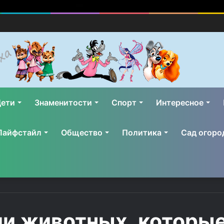
ети
Знаменитости
Спорт
Интересное
Лайфстайл
Общество
Политика
Сад огоро
 животных, которые