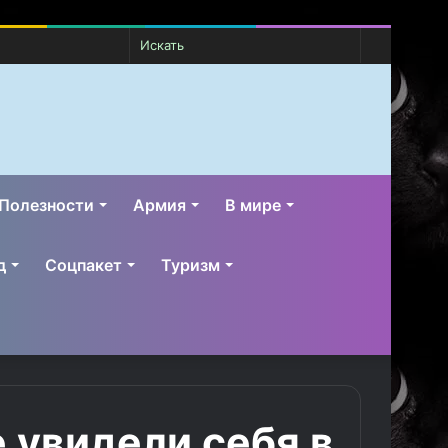
Случайная
Switch
Искать
статья
skin
Полезности
Армия
В мире
д
Соцпакет
Туризм
 увидели себя в