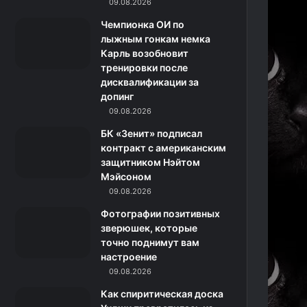
k
a
с
m
09.08.2026
Чемпионка ОИ по
m
с
лыжным гонкам немка
Карль возобновит
н
тренировки после
дисквалификации за
и
допинг
к
09.08.2026
БК «Зенит» подписал
и
контракт с американским
защитником Нэйтом
Мэйсоном
09.08.2026
Фотографии позитивных
зверюшек, которые
точно поднимут вам
настроение
09.08.2026
Как спиритическая доска