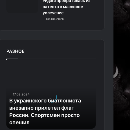
Уиджи превратилась из
патента в массовое
увлечение
08.08.2026
РАЗНОЕ
В
у
к
р
а
17.02.2024
и
В украинского биатлониста
н
внезапно прилетел флаг
с
России. Спортсмен просто
к
опешил
о
г