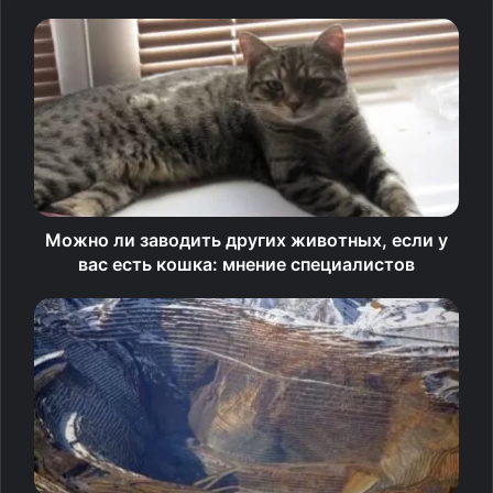
рубежом. Премьеру посетили Елена Лядова, Мария
Андреева, Дарья Златопольская, Леонид Ярмольник,
Алексей Учитель, Николай Расторгуев, Инга Оболдина,
Федор Бондарчук (он сыграл в картине московского
князя Ивана III) и другие.
Можно ли заводить других животных, если у
вас есть кошка: мнение специалистов