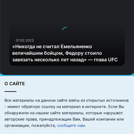
«
Н
и
к
о
г
д
07.02.2023
«Никогда не считал Емельяненко
а
Алексей Учитель
величайшим бойцом, Федору стоило
н
завязать несколько лет назад» — глава UFC
е
Представление фильма началось с минуты молчания в
с
ч
память о трагически погибшем в ДТП актере Сергее
и
Пускепалисе, который сыграл в фильме роль богатыря
О САЙТЕ
т
Полюда. Коллеги поделились своими воспоминаниями
а
о Сергее и, сравнив его с героем, назвали актера
л
Все материалы на данном сайте взяты из открытых источников
Е
«воином добра и света».
- имеют обратную ссылку на материал в интернете. Если Вы
м
обнаружили на нашем сайте материалы, которые нарушают
е
авторские права, принадлежащие Вам, Вашей компании или
л
организации, пожалуйста,
сообщите нам.
ь