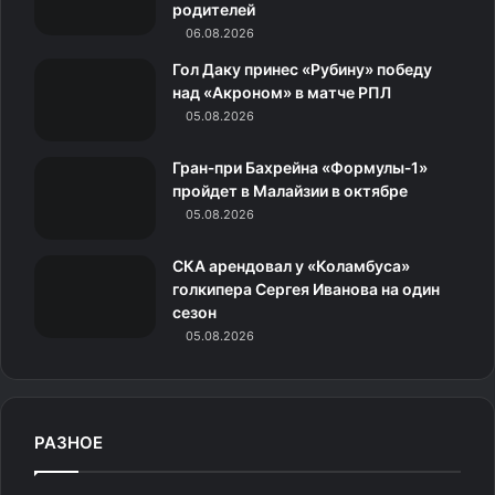
родителей
06.08.2026
m
с
Гол Даку принес «Рубину» победу
н
над «Акроном» в матче РПЛ
05.08.2026
и
Гран‑при Бахрейна «Формулы‑1»
к
пройдет в Малайзии в октябре
05.08.2026
и
СКА арендовал у «Коламбуса»
голкипера Сергея Иванова на один
сезон
05.08.2026
РАЗНОЕ