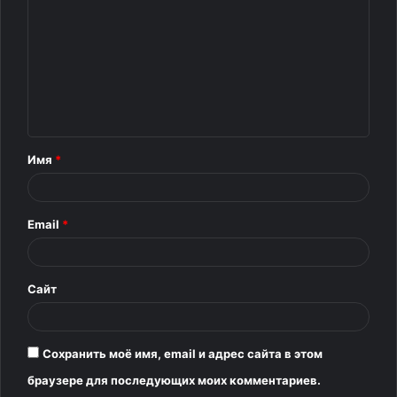
о
м
м
е
н
Мария Андреева и Дарья Златопольская
т
Имя
*
а
р
Email
*
и
й
*
Сайт
Сохранить моё имя, email и адрес сайта в этом
браузере для последующих моих комментариев.