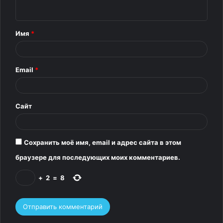
н
Источник:
7days.ru
т
Имя
*
а
р
Email
*
и
й
*
Сайт
Сохранить моё имя, email и адрес сайта в этом
браузере для последующих моих комментариев.
+
2
=
8