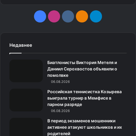
F
I
v
О
T
a
n
k
д
e
c
s
.
н
l
Недавнее
e
t
c
о
e
Биатлонисты Виктория Метеля и
b
a
o
к
g
Даниил Серохвостов объявили о
помолвке
o
g
m
л
r
06.08.2026
o
r
а
a
Российская теннисистка Козырева
выиграла турнир в Мемфисе в
k
a
с
m
парном разряде
06.08.2026
m
с
В период экзаменов мошенники
н
активнее атакуют школьников и их
родителей