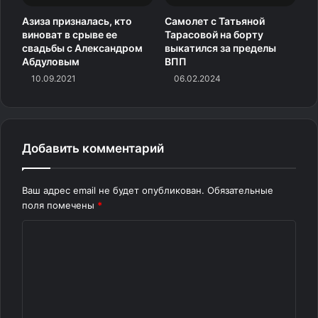
великолепного педагога, которая
Азиза призналась, кто
Самолет с Татьяной
повлияла на всю его жизнь. К несчастью, недавно она
виноват в срыве ее
Тарасовой на борту
ушла из жизни.
свадьбы с Александром
выкатился за пределы
Абдуловым
ВПП
«Я понял, что с наскока такие вещи не
10.09.2021
06.02.2024
делаются, и пошел учиться к Светлане Макаровой,
известному педагогу по технике
речи. Она недавно ушла из жизни, и это огромная
Добавить комментарий
потеря для меня и других ее
учеников — Тины Канделаки, Миши Зеленского, Алины
Кабаевой и многих, многих…»
Ваш адрес email не будет опубликован.
Обязательные
поля помечены
*
— переживает телеведущий.
К
о
Полностью
м
интервью с Дмитрием Губерниевым читайте в
м
свежем номере журнала «7Дней». В продаже со
е
среды!