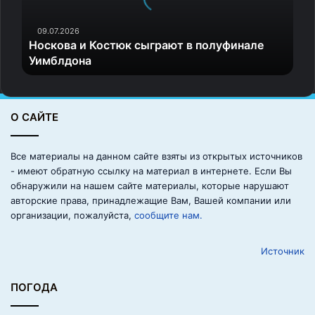
в
а
и
09.07.2026
Носкова и Костюк сыграют в полуфинале
К
Уимблдона
о
с
т
ю
О САЙТЕ
к
с
ы
Все материалы на данном сайте взяты из открытых источников
г
- имеют обратную ссылку на материал в интернете. Если Вы
р
обнаружили на нашем сайте материалы, которые нарушают
а
авторские права, принадлежащие Вам, Вашей компании или
ю
организации, пожалуйста,
сообщите нам.
т
в
Источник
п
о
л
ПОГОДА
у
ф