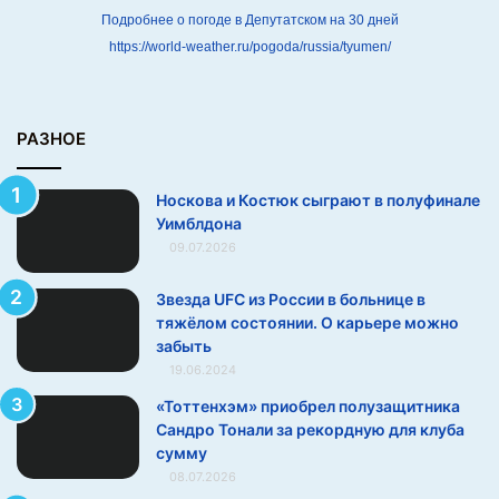
и
Подробнее о погоде в Депутатском на 30 дней
н
https://world-weather.ru/pogoda/russia/tyumen/
а
л
е
У
РАЗНОЕ
и
м
Носкова и Костюк сыграют в полуфинале
б
Уимблдона
л
09.07.2026
д
о
н
Звезда UFC из России в больнице в
а
тяжёлом состоянии. О карьере можно
забыть
19.06.2024
«Тоттенхэм» приобрел полузащитника
Сандро Тонали за рекордную для клуба
сумму
08.07.2026