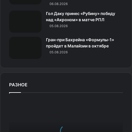
и
06.08.2026
к
Гол Даку принес «Рубину» победу
над «Акроном» в матче РПЛ
и
05.08.2026
Гран‑при Бахрейна «Формулы‑1»
пройдет в Малайзии в октябре
05.08.2026
РАЗНОЕ
Н
о
с
к
о