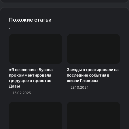
убьют на фиг,
прекрати!» Быстро понял, что
надо линять. Моя однокурсница
Похожие статьи
как-то сказала:
«Слушай, там на «Радио России»
конкурс, дикторов ищут, не
хочешь попробовать?»
Я сходил, меня не взяли, потом
еще куда-то сходил, опять не
«Я не слепая»: Бузова
Звезды отреагировали на
взяли»
прокомментировала
последние события в
грядущее отцовство
жизни Глюкозы
Давы
28.10.2024
15.02.2025
— вспоминает Дмитрий.
Но упорный и настойчивый Губерниев так легко и
просто
не мог распрощаться со своей мечтой. Он нашел