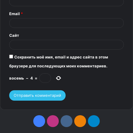
р
Email
*
и
й
*
Сайт
Сохранить моё имя, email и адрес сайта в этом
браузере для последующих моих комментариев.
восемь
−
4
=
F
I
v
О
T
a
n
k
д
e