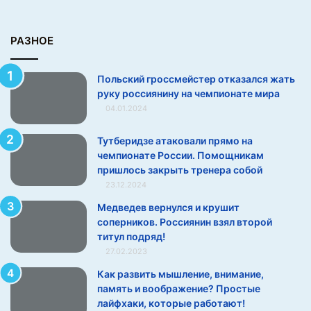
а
т
ь
РАЗНОЕ
р
у
Польский гроссмейстер отказался жать
к
руку россиянину на чемпионате мира
у
04.01.2024
р
о
с
Тутберидзе атаковали прямо на
с
чемпионате России. Помощникам
и
пришлось закрыть тренера собой
я
23.12.2024
н
Медведев вернулся и крушит
и
соперников. Россиянин взял второй
н
титул подряд!
у
27.02.2023
н
а
Как развить мышление, внимание,
ч
память и воображение? Простые
е
лайфхаки, которые работают!