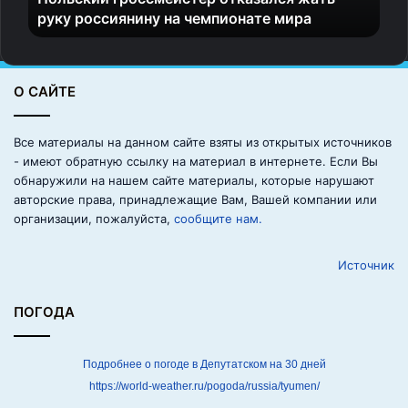
руку россиянину на чемпионате мира
р
о
с
с
О САЙТЕ
м
е
й
Все материалы на данном сайте взяты из открытых источников
с
- имеют обратную ссылку на материал в интернете. Если Вы
т
обнаружили на нашем сайте материалы, которые нарушают
е
авторские права, принадлежащие Вам, Вашей компании или
р
организации, пожалуйста,
сообщите нам.
о
т
Источник
к
а
з
ПОГОДА
а
л
с
Подробнее о погоде в Депутатском на 30 дней
я
https://world-weather.ru/pogoda/russia/tyumen/
ж