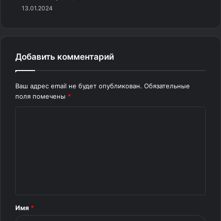
13.01.2024
Добавить комментарий
Ваш адрес email не будет опубликован.
Обязательные
поля помечены
*
К
о
м
м
е
н
т
Имя
*
а