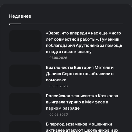
c
s
.
н
l
Недавнее
e
t
c
о
e
«Верю, что впереди у нас еще много
b
a
o
к
g
лет совместной работы». Гуменник
поблагодарил Арутюняна за помощь
o
g
m
л
r
в подготовке к сезону
o
07.08.2026
r
а
a
Биатлонисты Виктория Метеля и
k
a
с
m
Даниил Серохвостов объявили о
помолвке
m
с
06.08.2026
н
Российская теннисистка Козырева
выиграла турнир в Мемфисе в
и
парном разряде
06.08.2026
к
В период экзаменов мошенники
и
активнее атакуют школьников и их