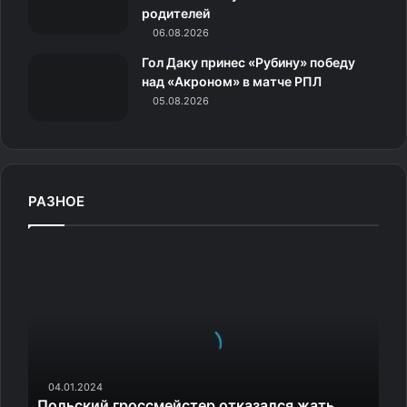
родителей
06.08.2026
Гол Даку принес «Рубину» победу
над «Акроном» в матче РПЛ
05.08.2026
РАЗНОЕ
П
о
л
ь
с
к
и
й
04.01.2024
Польский гроссмейстер отказался жать
г