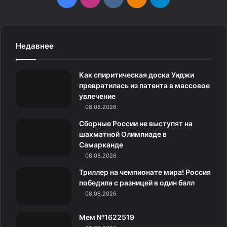
a
n
k
д
e
Резервные дни:
c
s
.
н
l
Недавнее
23 июня — русский язык;
e
t
c
о
e
24 июня — география, литература, иностранные языки
Как спиритическая доска Уиджи
(раздел «Говорение»);
b
a
o
к
g
превратилась из патента в массовое
27 июня — математика (базового и профильного
увлечение
o
g
m
л
r
уровня);
08.08.2026
28 июня — иностранные языки (за исключением
o
r
а
a
Сборные России не выступят на
раздела «Говорение»), биология, информатика;
шахматной Олимпиаде в
k
a
с
m
29 июня — обществознание, химия;
Самарканде
30 июня — история, физика;
08.08.2026
m
с
2 июля — по всем учебным предметам.
Триллер на чемпионате мира! Россия
н
победила с разницей в один балл
Помогите Правмиру
08.08.2026
и
Мем №1622519
к
Сейчас, когда закрыто огромное количество СМИ,