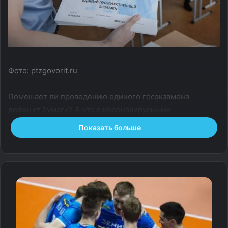
Фото: ptzgovorit.ru
Помешает ли проведению единого госэкзамена
дефицит бумаги? А что с коронавирусными
ограничениями? Собрали всю актуальную информацию
Показать больше
о том, как будет проходить ЕГЭ-2022.
Кто будет сдавать
Сдавать ЕГЭ будут все одиннадцатиклассники 2022
года. Впервые с 2020 года экзамен пройдет в
традиционном формате. Если ранее из-за коронавируса
был выбор — сдавать ЕГЭ нужно было только тем, кто