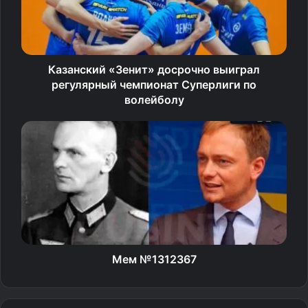
собирается в вуз, — то теперь эту поблажку отменили.
ЕГЭ будет обязательным для всех выпускников этого
Казанский «Зенит» досрочно выиграл
года, даже если они не планируют поступать в вуз.
регулярный чемпионат Суперлиги по
волейболу
Сдать Государственный выпускной экзамен (ГВЭ)
вместо ЕГЭ могут только школьники с ограниченными
возможностями здоровья, дети-инвалиды и инвалиды,
обучающиеся в специальных учебно-воспитательных
учреждениях.
Могут ли перенести ЕГЭ
Пока об отмене ЕГЭ речи нет, заявили в
Мем №1312367
Рособрнадзоре.
«Пока об отмене Единого государственного экзамена