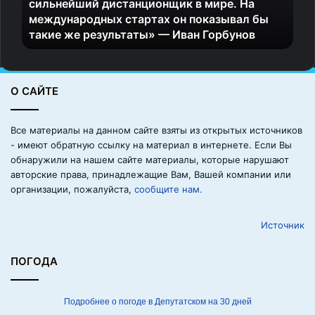
сильнейший дистанционщик в мире. На
н
международных стартах он показывал бы
о
такие же результаты» — Иван Горбунов
в
—
л
а
О САЙТЕ
к
м
у
Все материалы на данном сайте взяты из открытых источников
с
- имеют обратную ссылку на материал в интернете. Если Вы
о
обнаружили на нашем сайте материалы, которые нарушают
в
авторские права, принадлежащие Вам, Вашей компании или
а
организации, пожалуйста,
сообщите нам.
я
б
Источник
у
м
а
ПОГОДА
ж
к
а
Подробнее о погоде в Депутатском на 30 дней
,