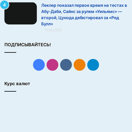
и
Леклер показал первое время на тестах в
к
Абу‑Даби, Сайнс за рулем «Уильямс» —
в
второй, Цунода дебютировал за «Ред
м
Булл»
и
11.02.2025
р
е
ПОДПИСЫВАЙТЕСЬ!
.
Н
а
Facebook
Instagram
vk.com
Одноклассники
Telegram
м
е
ж
Курс валют
д
у
н
а
р
о
д
н