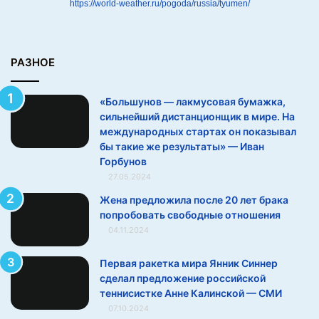
https://world-weather.ru/pogoda/russia/tyumen/
с
и
л
ь
РАЗНОЕ
н
е
«Большунов — лакмусовая бумажка,
й
сильнейший дистанционщик в мире. На
ш
международных стартах он показывал
и
бы такие же результаты» — Иван
й
Горбунов
д
27.05.2024
и
с
Жена предложила после 20 лет брака
т
попробовать свободные отношения
а
04.11.2024
н
ц
Первая ракетка мира Янник Синнер
и
сделал предложение российской
о
теннисистке Анне Калинской — СМИ
н
07.10.2024
щ