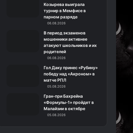
k
a
с
m
Козырева выиграла
турнир в Мемфисе в
m
с
парном разряде
06.08.2026
н
В период экзаменов
и
мошенники активнее
атакуют школьников и их
к
родителей
06.08.2026
и
Гол Даку принес «Рубину»
победу над «Акроном» в
матче РПЛ
05.08.2026
Гран‑при Бахрейна
«Формулы‑1» пройдет в
Малайзии в октябре
05.08.2026