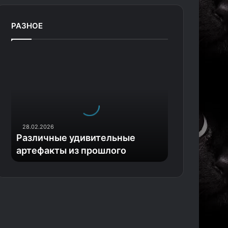
РАЗНОЕ
Р
а
з
л
и
ч
н
28.02.2026
ы
Различные удивительные
е
артефакты из прошлого
у
д
и
в
и
т
е
л