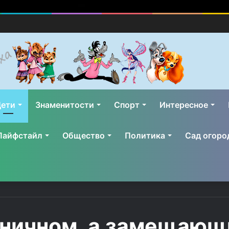
ети
Знаменитости
Спорт
Интересное
Лайфстайл
Общество
Политика
Сад огоро
ьничном, а замещающи