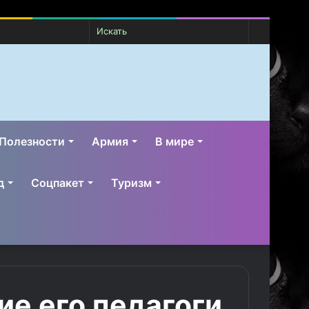
Случайная
Switch
Искать
статья
skin
Полезности
Армия
В мире
д
Соцпакет
Туризм
е его педагоги