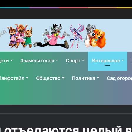
ети
Знаменитости
Спорт
Интересное
Лайфстайл
Общество
Политика
Сад огоро
и отъедаются целый в