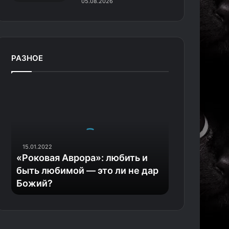
05.08.2026
РАЗНОЕ
«
Р
о
к
о
в
15.01.2022
а
«Роковая Аврора»: любить и
я
быть любимой — это ли не дар
А
Божий?
в
р
о
р
а