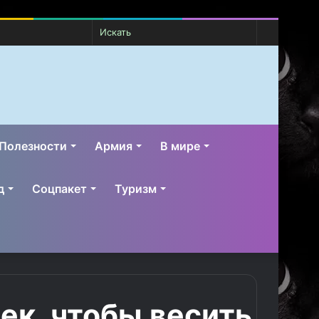
Случайная
Switch
Искать
статья
skin
Полезности
Армия
В мире
д
Соцпакет
Туризм
ек, чтобы весить