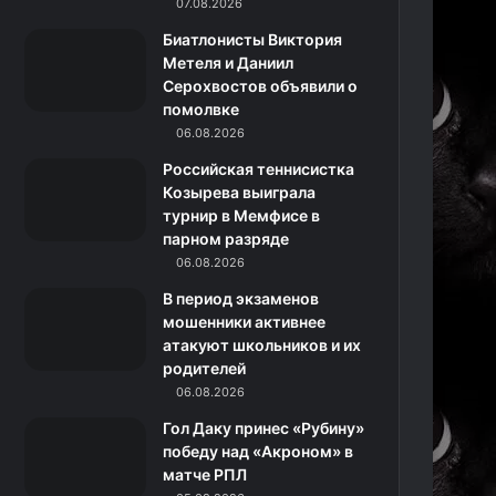
k
a
с
m
07.08.2026
Биатлонисты Виктория
m
с
Метеля и Даниил
Серохвостов объявили о
н
помолвке
06.08.2026
и
Российская теннисистка
к
Козырева выиграла
турнир в Мемфисе в
и
парном разряде
06.08.2026
В период экзаменов
мошенники активнее
атакуют школьников и их
родителей
06.08.2026
Гол Даку принес «Рубину»
победу над «Акроном» в
матче РПЛ