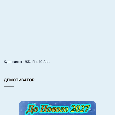
т
и
н
е
ц
К
о
л
а
п
и
н
Курс валют
USD
: Пн, 10 Авг.
т
о
ДЕМОТИВАТОР