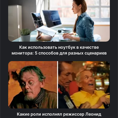
предназначен для отслеживания состояния экрана —
открыт он или закрыт.
Как использовать ноутбук в качестве
монитора: 5 способов для разных сценариев
Изображение: Apple
Устройство напоминает небольшое зеркальце с
открывающейся крышкой. Оно оснащено как внешним,
Какие роли исполнял режиссер Леонид
так и внутренним экранами. Последний состоит из двух