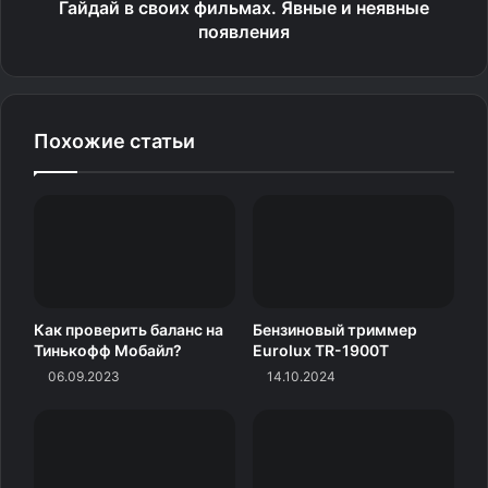
Гайдай в своих фильмах. Явные и неявные
дисплеев, которые скрываются внутри складного
появления
механизма, и может вращаться вокруг своей оси.
В другой части патента говорится о камерах,
направленных наружу и внутрь. Они могут
Похожие статьи
использоваться для съёмки и видеозвонков.
Как проверить баланс на
Бензиновый триммер
Тинькофф Мобайл?
Eurolux TR-1900T
06.09.2023
14.10.2024
Изображение: Apple