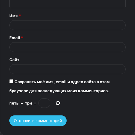
Источник
н
т
Имя
*
а
р
Email
*
и
й
*
Сайт
Сохранить моё имя, email и адрес сайта в этом
браузере для последующих моих комментариев.
пять
−
три
=