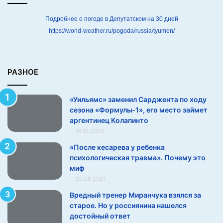
о
х
Подробнее о погоде в Депутатском на 30 дней
о
https://world-weather.ru/pogoda/russia/tyumen/
д
у
с
е
РАЗНОЕ
з
о
«Уильямс» заменил Сарджента по ходу
н
сезона «Формулы‑1», его место займет
а
аргентинец Колапинто
«
16.10.2024
Ф
о
«После кесарева у ребенка
р
психологическая травма». Почему это
м
миф
у
20.08.2021
л
Вредный тренер Миранчука взялся за
ы
старое. Но у россиянина нашелся
‑
достойный ответ
1