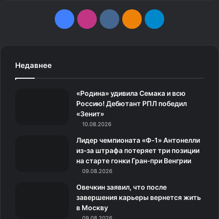
F
I
v
О
T
a
n
k
д
e
c
s
.
н
l
Недавнее
e
t
c
о
e
«Родина» удивила Семака и всю
b
a
o
к
g
Россию! Дебютант РПЛ победил
«Зенит»
o
g
m
л
r
10.08.2026
o
r
а
a
Лидер чемпионата «Ф‑1» Антонелли
из‑за штрафа потеряет три позиции
k
a
с
m
на старте гонки Гран‑при Венгрии
09.08.2026
m
с
Овечкин заявил, что после
н
завершения карьеры вернется жить
в Москву
и
09.08.2026