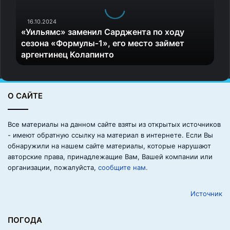
ь
я
м
16.10.2024
«Уильямс» заменил Сарджента по ходу
с
сезона «Формулы‑1», его место займет
»
аргентинец Колапинто
з
а
м
е
О САЙТЕ
н
и
л
Все материалы на данном сайте взяты из открытых источников
С
- имеют обратную ссылку на материал в интернете. Если Вы
а
обнаружили на нашем сайте материалы, которые нарушают
р
авторские права, принадлежащие Вам, Вашей компании или
д
организации, пожалуйста,
сообщите нам.
ж
е
Источник
н
т
а
ПОГОДА
п