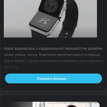
Apple задумалась о кардинальной переработке дизайна
своих умных часов. Компания запатентовала складные
Apple Watch с двумя экранами и камерами для съёмки и
звонков.
Показать больше
В документе, названном лаконично и без намёков на
инновационность «Носимое электронное устройство»,
описывается гаджет с «фиксированной и подвижной
частью», оснащённый складывающимся дисплеем и
оптическим датчиком, который, предположительно,