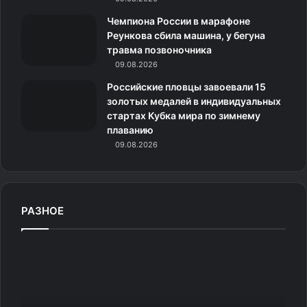
к
Чемпиона России в марафоне
Реункова сбила машина, у бегуна
и
травма позвоночника
09.08.2026
Российские пловцы завоевали 15
золотых медалей в индивидуальных
стартах Кубка мира по зимнему
плаванию
09.08.2026
РАЗНОЕ
«
У
и
л