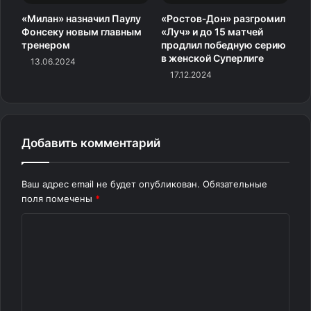
«Милан» назначил Паулу
«Ростов‑Дон» разгромил
Фонсеку новым главным
«Луч» и до 15 матчей
тренером
продлил победную серию
в женской Суперлиге
13.06.2024
17.12.2024
Добавить комментарий
Ваш адрес email не будет опубликован.
Обязательные
поля помечены
*
К
о
м
м
е