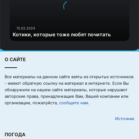
к
и
,
к
о
15.02.2024
Котики, которые тоже любят почитать
т
о
р
ы
О САЙТЕ
е
т
о
Все материалы на данном сайте взяты из открытых источников
ж
- имеют обратную ссылку на материал в интернете. Если Вы
е
обнаружили на нашем сайте материалы, которые нарушают
л
авторские права, принадлежащие Вам, Вашей компании или
ю
организации, пожалуйста,
сообщите нам.
б
я
Источник
т
п
о
ПОГОДА
ч