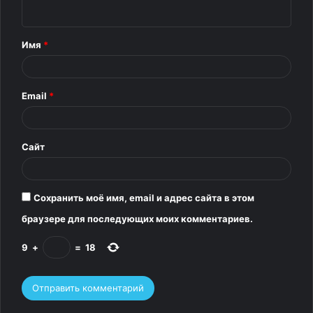
н
т
Имя
*
а
р
Email
*
и
й
*
Сайт
Сохранить моё имя, email и адрес сайта в этом
браузере для последующих моих комментариев.
9
+
=
18