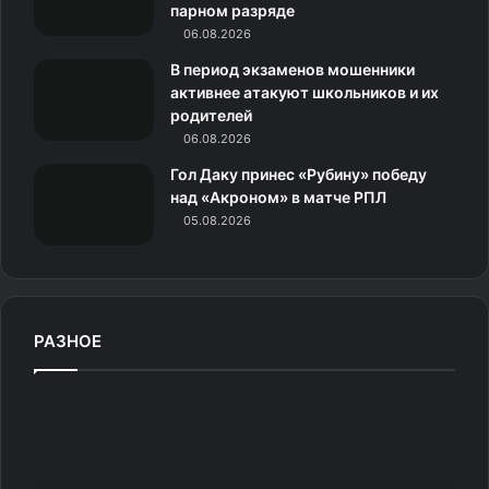
и
парном разряде
06.08.2026
к
В период экзаменов мошенники
и
активнее атакуют школьников и их
родителей
06.08.2026
Гол Даку принес «Рубину» победу
над «Акроном» в матче РПЛ
05.08.2026
РАЗНОЕ
К
о
т
и