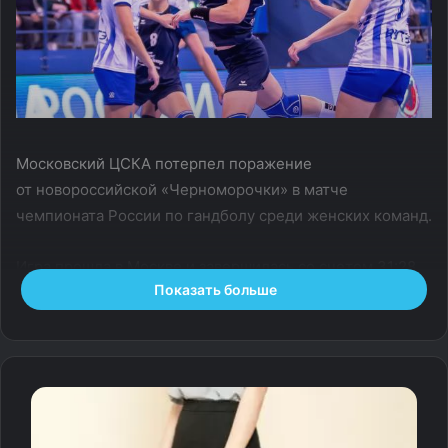
Московский ЦСКА потерпел поражение
от новороссийской «Черноморочки» в матче
чемпионата России по гандболу среди женских команд.
Игра прошла в Москве и завершилась со счетом 31:28
Показать больше
(16:14, 15:14) в пользу гостей.
В других матчах дня «Астраханочка» на выезде
обыграла волгоградский клуб «Динамо‑Синара» —
27:20 (12:10, 15:10), а краснодарская «Кубань» в гостях
одержала победу над тольяттинской «Ладой» — 29:25
(14:13, 15:12).