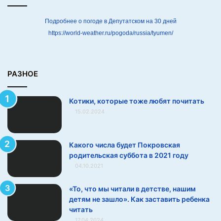
и
т
Подробнее о погоде в Депутатском на 30 дней
а
https://world-weather.ru/pogoda/russia/tyumen/
т
ь
РАЗНОЕ
Котики, которые тоже любят почитать
15.02.2024
Какого числа будет Покровская
родительская суббота в 2021 году
04.10.2021
«То, что мы читали в детстве, нашим
детям не зашло». Как заставить ребенка
читать
17.04.2024