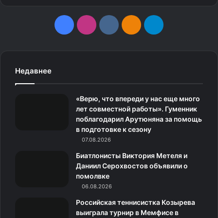
F
I
v
О
T
a
n
k
д
e
c
s
.
н
l
Недавнее
e
t
c
о
e
«Верю, что впереди у нас еще много
b
a
o
к
g
лет совместной работы». Гуменник
поблагодарил Арутюняна за помощь
o
g
m
л
r
в подготовке к сезону
o
07.08.2026
r
а
a
Биатлонисты Виктория Метеля и
k
a
с
m
Даниил Серохвостов объявили о
помолвке
m
с
06.08.2026
н
Российская теннисистка Козырева
выиграла турнир в Мемфисе в