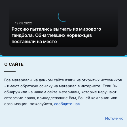
с
и
ю
п
19.08.2022
Россию пытались выгнать из мирового
ы
гандбола. Обнаглевших норвежцев
т
поставили на место
а
л
и
с
О САЙТЕ
ь
в
ы
Все материалы на данном сайте взяты из открытых источников
г
- имеют обратную ссылку на материал в интернете. Если Вы
н
обнаружили на нашем сайте материалы, которые нарушают
а
авторские права, принадлежащие Вам, Вашей компании или
т
организации, пожалуйста,
сообщите нам.
ь
и
Источник
з
м