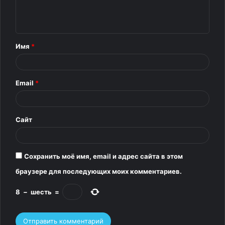
е
н
т
Имя
*
а
р
Email
*
и
й
*
Сайт
Сохранить моё имя, email и адрес сайта в этом
браузере для последующих моих комментариев.
8
−
шесть
=