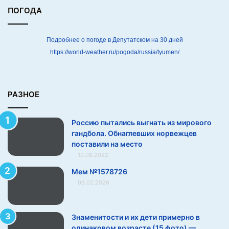
и
ПОГОДА
р
о
в
Подробнее о погоде в Депутатском на 30 дней
о
https://world-weather.ru/pogoda/russia/tyumen/
г
о
г
а
РАЗНОЕ
н
д
Россию пытались выгнать из мирового
б
гандбола. Обнаглевших норвежцев
о
поставили на место
л
19.08.2022
а
.
Мем №1578726
О
09.02.2026
б
н
а
Знаменитости и их дети примерно в
г
одинаковом возрасте (15 фото) —