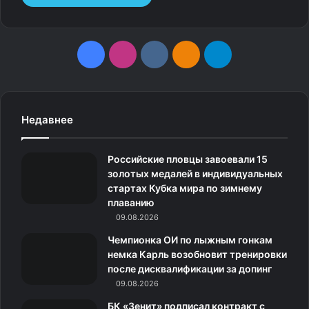
F
I
v
О
T
a
n
k
д
e
c
s
.
н
l
Недавнее
e
t
c
о
e
Российские пловцы завоевали 15
b
a
o
к
g
золотых медалей в индивидуальных
стартах Кубка мира по зимнему
o
g
m
л
r
плаванию
o
09.08.2026
r
а
a
Чемпионка ОИ по лыжным гонкам
k
a
с
m
немка Карль возобновит тренировки
после дисквалификации за допинг
m
с
09.08.2026
н
БК «Зенит» подписал контракт с