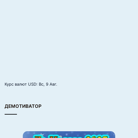
л
и
н
а
м
е
с
т
о
Курс валют
USD
: Вс, 9 Авг.
ДЕМОТИВАТОР