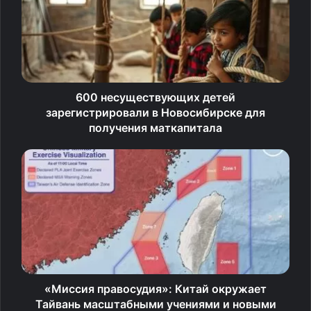
это видят американцы, я тоже это так вижу», —
отметил Чапутович.
Источник
600 несуществующих детей
зарегистрировали в Новосибирске для
получения маткапитала
«Миссия правосудия»: Китай окружает
Тайвань масштабными учениями и новыми