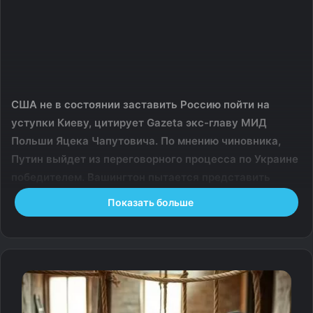
США не в состоянии заставить Россию пойти на
уступки Киеву, цитирует Gazeta экс-главу МИД
Польши Яцека Чапутовича. По мнению чиновника,
Путин выйдет из переговорного процесса по Украине
победителем. Вашингтон пытается представить
ситуацию как некий компромисс, однако де-факто
Показать больше
признаёт правоту Москвы.
«Украина проиграла, вопрос только в том, насколько.
Европа тоже проиграла, причём крупно, это не
вызывает сомнений. Она теряет своё значение, именно
её политика привела к этому военному конфликту. Так