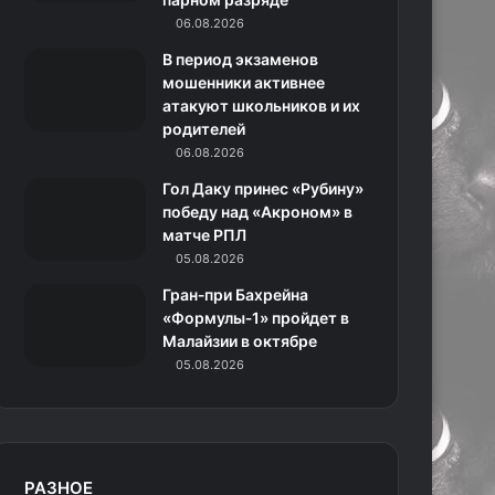
06.08.2026
н
В период экзаменов
и
мошенники активнее
атакуют школьников и их
к
родителей
06.08.2026
и
Гол Даку принес «Рубину»
победу над «Акроном» в
матче РПЛ
05.08.2026
Гран‑при Бахрейна
«Формулы‑1» пройдет в
Малайзии в октябре
05.08.2026
РАЗНОЕ