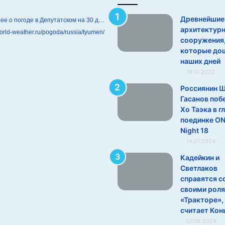
Древнейшие
Подробнее о погоде в Депутатском на 30 дней
архитектур
world-weather.ru/pogoda/russia/tyumen/
сооружения
которые до
наших дней
19.10.2022
Россиянин 
Гасанов поб
Хо Таэка в г
поединке ON
Night 18
14.01.2024
Кадейкин и
Светлаков
справятся с
своими роля
«Тракторе»,
считает Кон
07.08.2024