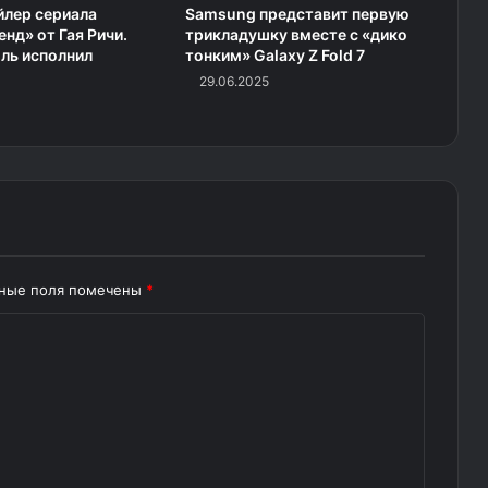
йлер сериала
Samsung представит первую
енд» от Гая Ричи.
трикладушку вместе с «дико
ль исполнил
тонким» Galaxy Z Fold 7
29.06.2025
ьные поля помечены
*