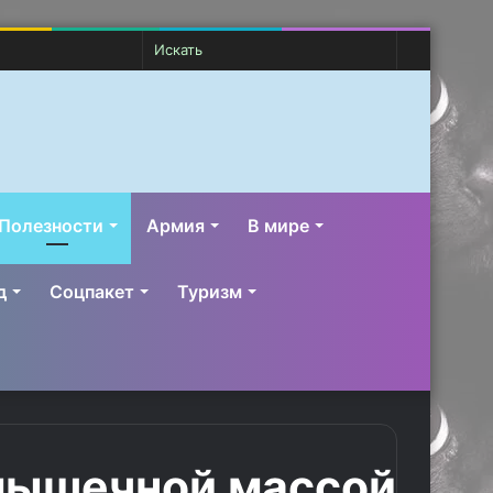
Случайная
Switch
Искать
статья
skin
Полезности
Армия
В мире
д
Соцпакет
Туризм
с мышечной массой