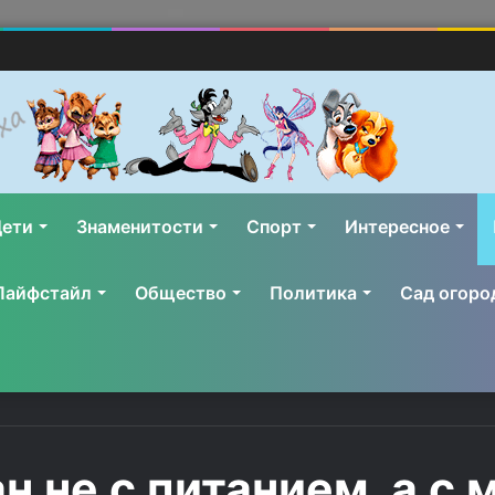
ети
Знаменитости
Спорт
Интересное
Лайфстайл
Общество
Политика
Сад огоро
н не с питанием, а 