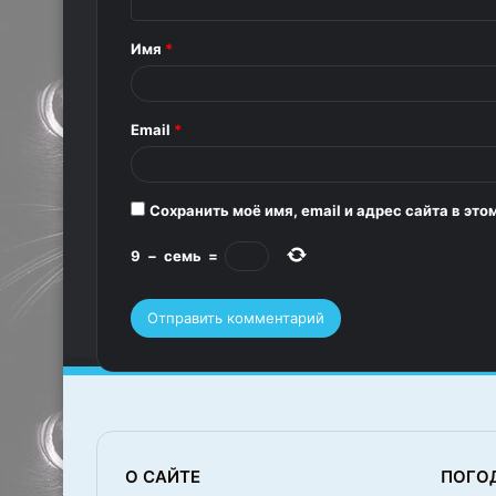
н
т
Имя
*
а
р
Email
*
и
й
*
Сохранить моё имя, email и адрес сайта в э
9
−
семь
=
О САЙТЕ
ПОГО