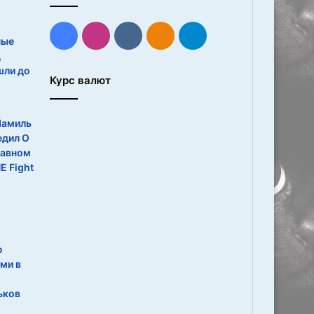
Facebook
Instagram
vk.com
Одноклассники
Telegram
ные
,
шли до
Курс валют
Шамиль
едил О
лавном
E Fight
о
ми в
ьков