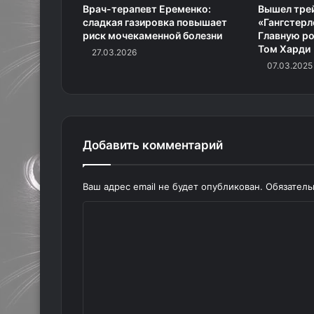
Врач-терапевт Еременко:
Вышел тре
сладкая газировка повышает
«Гангстерл
риск мочекаменной болезни
Главную ро
Том Харди
27.03.2026
07.03.2025
Добавить комментарий
Ваш адрес email не будет опубликован.
Обязател
К
о
м
м
е